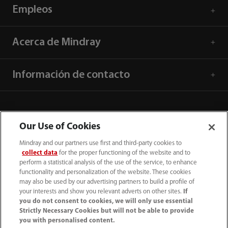
Empleos
Acerca de Mindray
Información de contacto
Our Use of Cookies
Mindray and our partners use first and third-party cookies to
collect data
for the proper functioning of the website and to
perform a statistical analysis of the use of the service, to enhance
functionality and personalization of the website. These cookies
may also be used by our advertising partners to build a profile of
your interests and show you relevant adverts on other sites.
If
you do not consent to cookies, we will only use essential
52 55 5661 9450
Strictly Necessary Cookies but will not be able to provide
you with personalised content.