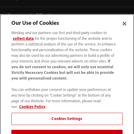
Acerca de Mindray
Our Use of Cookies
Mindray and our partners use first and third-party cookies to
Información de contacto
collect data
for the proper functioning of the website and to
perform a statistical analysis of the use of the service, to enhance
functionality and personalization of the website. These cookies
may also be used by our advertising partners to build a profile of
your interests and show you relevant adverts on other sites.
If
you do not consent to cookies, we will only use essential
Strictly Necessary Cookies but will not be able to provide
you with personalised content.
You can withdraw your consent or update your preferences at
any time by clicking on "Cookie Settings" at the bottom of any
page of our Website. For more information, please read
our:
Cookies Policy
52 55 5661 9450
Cookies Settings
intl-market@mindray.com