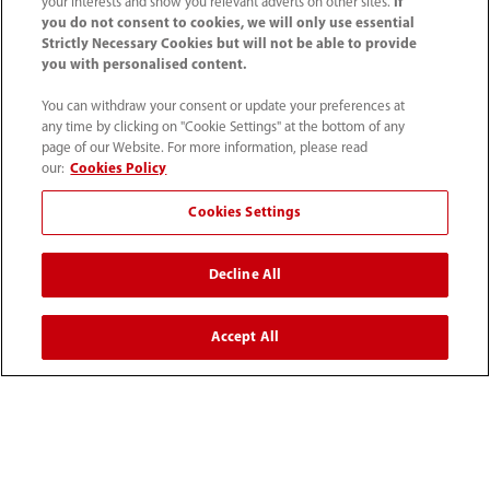
your interests and show you relevant adverts on other sites.
If
you do not consent to cookies, we will only use essential
Strictly Necessary Cookies but will not be able to provide
you with personalised content.
You can withdraw your consent or update your preferences at
any time by clicking on "Cookie Settings" at the bottom of any
page of our Website. For more information, please read
our:
Cookies Policy
52 55 5661 9450
Cookies Settings
intl-market@mindray.com
Decline All
Condiciones de uso
｜
Mapa del sitio
｜
Aviso cookies
｜
Aviso de privacidad
｜
Línea de atención telefónica
｜
Accept All
Contáctenos
Mindray Headquarters, Mindray Building, Keji 12th Road
South, High-tech Industrial Park, Nanshan, Shenzhen
518057, P. R. China.