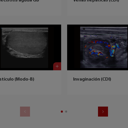
lecistitis aguda GB
Venas hepáticas (CDI)
stículo (Modo-B)
Invaginación (CDI)