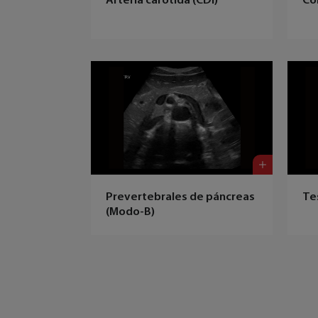
Arteria carótida (CDI)
Co
Prevertebrales de páncreas
Te
(Modo-B)