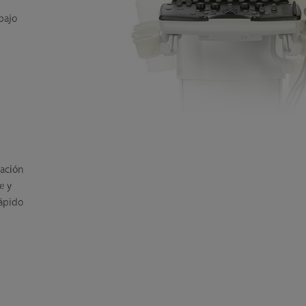
abajo
mación
e y
rápido