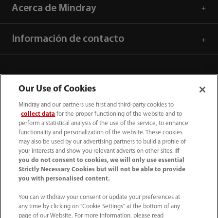
Acerca de Mindray
Información de contacto
Our Use of Cookies
Mindray and our partners use first and third-party cookies to
collect data
for the proper functioning of the website and to
perform a statistical analysis of the use of the service, to enhance
functionality and personalization of the website. These cookies
may also be used by our advertising partners to build a profile of
your interests and show you relevant adverts on other sites.
If
you do not consent to cookies, we will only use essential
52 55 5661 9450
Strictly Necessary Cookies but will not be able to provide
you with personalised content.
intl-market@mindray.com
You can withdraw your consent or update your preferences at
any time by clicking on "Cookie Settings" at the bottom of any
Condiciones de uso
｜
Mapa del sitio
｜
Aviso cookies
｜
page of our Website. For more information, please read