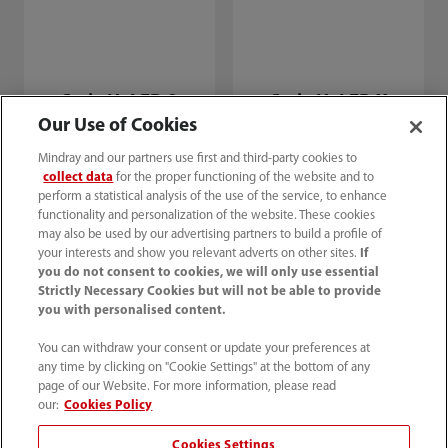
Serie HyLED 8
Serie HyLED X
Our Use of Cookies
Mindray and our partners use first and third-party cookies to
collect data
for the proper functioning of the website and to
perform a statistical analysis of the use of the service, to enhance
functionality and personalization of the website. These cookies
may also be used by our advertising partners to build a profile of
your interests and show you relevant adverts on other sites.
If
you do not consent to cookies, we will only use essential
Strictly Necessary Cookies but will not be able to provide
you with personalised content.
You can withdraw your consent or update your preferences at
any time by clicking on "Cookie Settings" at the bottom of any
Inicio
Productos
Iluminación quirúrgica
page of our Website. For more information, please read
Serie HyLED 7
our:
Cookies Policy
Cookies Settings