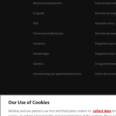
Monitoreo de pacientes
Solución para tod
Ecografía
Atención de urge
DEA
Atención crítica
Sistema de desfibrilación
Atención periope
Anestesia
Diagnóstico por 
Hematología
Diagnósticos de l
Química
Cirugía mínimame
Inmunoensayo por quimioluminiscencia
Centro de recurs
Our Use of Cookies
Mindray and our partners use first and third-party cookies to
collect data
for