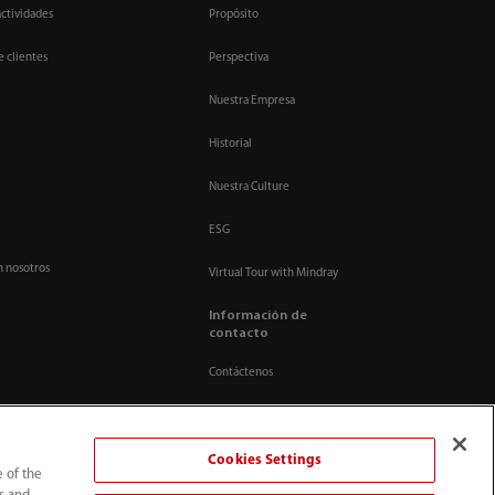
actividades
Propósito
e clientes
Perspectiva
Nuestra Empresa
Historial
Nuestra Culture
ESG
n nosotros
Virtual Tour with Mindray
Información de
contacto
Contáctenos
Cookies Settings
e of the