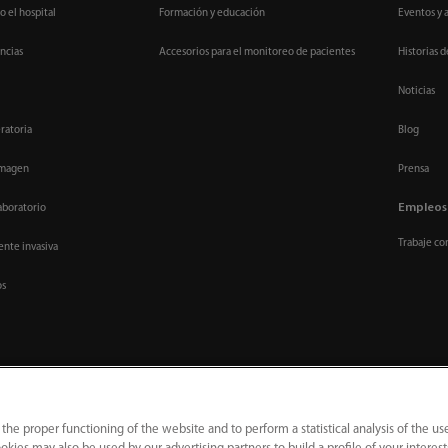
o el hospital
Formación y educación
Eventos y 
ncias
Accesorios para el monitoreo de pacientes
Historias d
Noticias
ratoria
Blog
imagen
Prensa
Empleos
aboratorio
Trabaje co
nte invasiva
os
 the proper functioning of the website and to perform a statistical analysis of the us