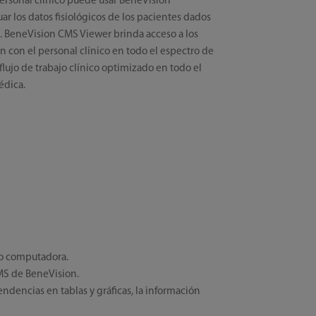
 personal clínico puede usar BeneVision
r los datos fisiológicos de los pacientes dados
. BeneVision CMS Viewer brinda acceso a los
n con el personal clínico en todo el espectro de
lujo de trabajo clínico optimizado en todo el
édica.
a o computadora.
CMS de BeneVision.
endencias en tablas y gráficas, la información