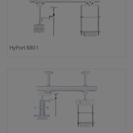
HyPort B80 I