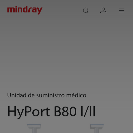
mindray
search
login
Menu
Unidad de suministro médico
HyPort B80 I/II