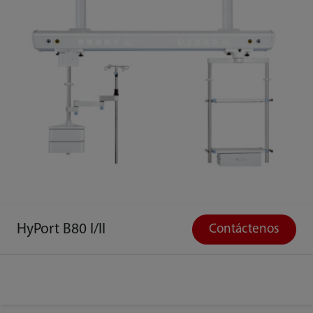
HyPort B80 I/II
Contáctenos