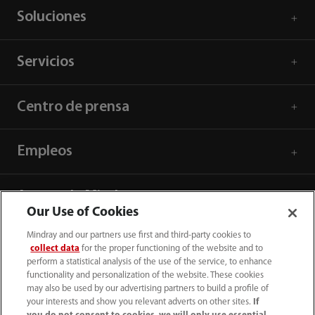
Soluciones
Servicios
Centro de prensa
Empleos
Acerca de Mindray
Our Use of Cookies
Mindray and our partners use first and third-party cookies to
Información de contacto
collect data
for the proper functioning of the website and to
perform a statistical analysis of the use of the service, to enhance
functionality and personalization of the website. These cookies
may also be used by our advertising partners to build a profile of
your interests and show you relevant adverts on other sites.
If