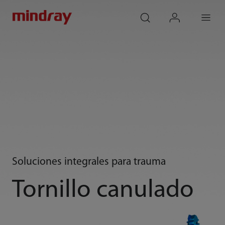
mindray
search
login
Menu
Soluciones integrales para trauma
Tornillo canulado