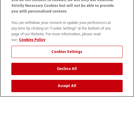
you do not consent to cookies, we will only use essential
Strictly Necessary Cookies but will not be able to provide
you with personalised content.
You can withdraw your consent or update your preferences at
any time by clicking on "Cookie Settings" at the bottom of any
page of our Website. For more information, please read
our:
Cookies Policy
52 55 5661 9450
Cookies Settings
intl-market@mindray.com
Decline All
Condiciones de uso
｜
Mapa del sitio
｜
Aviso cookies
｜
Aviso de privacidad
｜
Línea de atención telefónica
｜
Accept All
Contáctenos
Mindray Headquarters, Mindray Building, Keji 12th Road
South, High-tech Industrial Park, Nanshan, Shenzhen
518057, P. R. China.