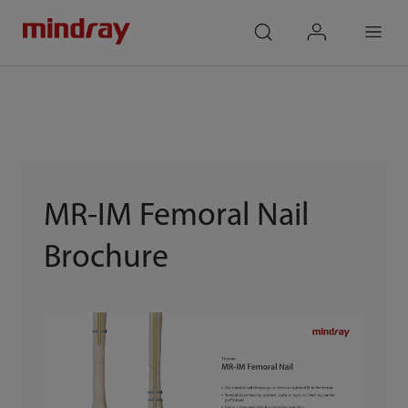
mindray
search
login
Menu
MR-IM Femoral Nail
Brochure