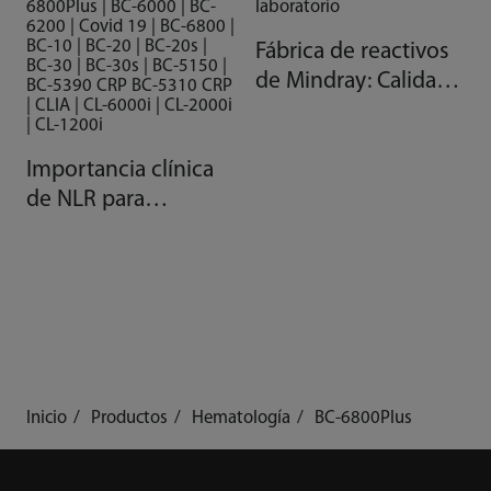
6800Plus | BC-6000 | BC-
laboratorio
6200 | Covid 19 | BC-6800 |
BC-10 | BC-20 | BC-20s |
Fábrica de reactivos
BC-30 | BC-30s | BC-5150 |
de Mindray: Calidad
BC-5390 CRP BC-5310 CRP
| CLIA | CL-6000i | CL-2000i
gracias a la
| CL-1200i
automatización
Importancia clínica
de NLR para
pacientes con COVID
Inicio
Productos
Hematología
BC-6800Plus