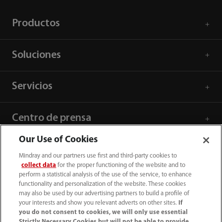
Productos
Soluciones
Servicios
Centro de prensa
Our Use of Cookies
Empleos
Mindray and our partners use first and third-party cookies to
collect data
for the proper functioning of the website and to
perform a statistical analysis of the use of the service, to enhance
Acerca de Mindray
functionality and personalization of the website. These cookies
may also be used by our advertising partners to build a profile of
your interests and show you relevant adverts on other sites.
If
Información de contacto
you do not consent to cookies, we will only use essential
Strictly Necessary Cookies but will not be able to provide