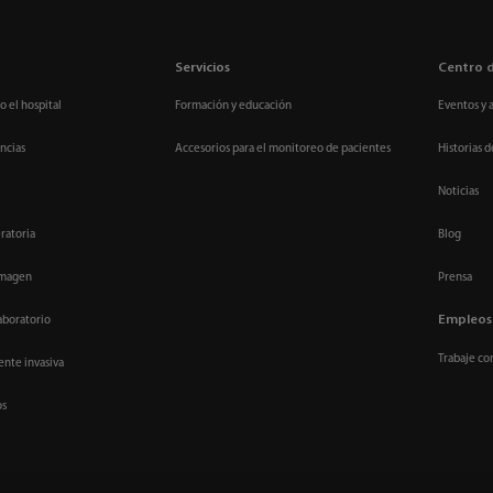
Servicios
Centro 
o el hospital
Formación y educación
Eventos y 
ncias
Accesorios para el monitoreo de pacientes
Historias d
Noticias
ratoria
Blog
imagen
Prensa
Empleos
aboratorio
Trabaje co
nte invasiva
os