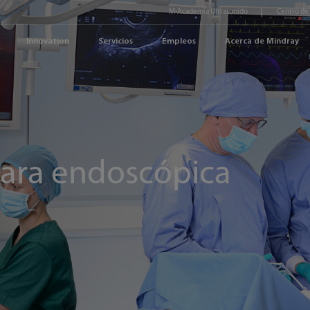
M-Academia Ultrasonido
Centro de
Innovation
Servicios
Empleos
Acerca de Mindray
ara endoscópica