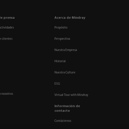
de prensa
Acerca de Mindray
actividades
Propósito
e clientes
Perspectiva
Nuestra Empresa
Historial
Nuestra Culture
ESG
n nosotros
Virtual Tour with Mindray
Información de
contacto
Contáctenos