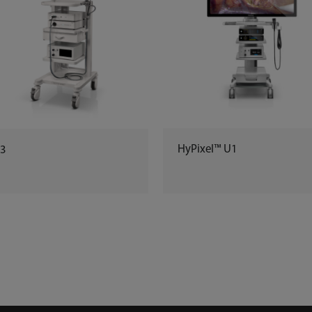
HyPixel™ U1
3