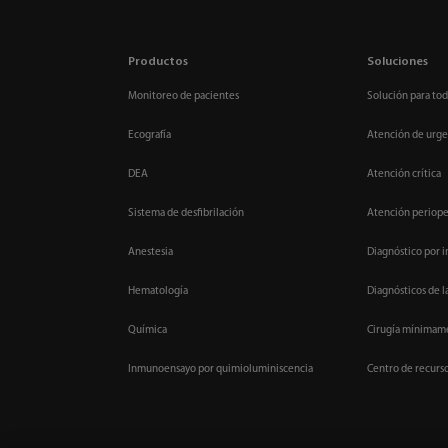
Productos
Soluciones
Monitoreo de pacientes
Solución para tod
Ecografía
Atención de urge
DEA
Atención crítica
Sistema de desfibrilación
Atención periope
Anestesia
Diagnóstico por 
Hematología
Diagnósticos de l
Química
Cirugía mínimame
Inmunoensayo por quimioluminiscencia
Centro de recurs