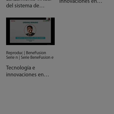
innovaciones en
del sistema de
cuidados de
infusión BeneFusion
enfermería de alta
serie e
agudeza (Ep2):
ASEAN-China
luchando contra el
Covid-19
Reproduc | BeneFusion
Serie n | Serie BeneFusion e
Tecnología e
innovaciones en
cuidados de
enfermería de alta
agudeza: Perspectiva
de Asia Pacífico