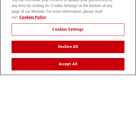
You can withdraw your consent or update your preferences at
any time by clicking on "Cookie Settings" at the bottom of any
page of our Website. For more information, please read
Acerca de Mindray
our:
Cookies Policy
Cookies Settings
Información de contacto
Decline All
Accept All
52 55 5661 9450
intl-market@mindray.com