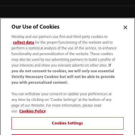
Our Use of Cookies
Mindray and our partners use first and third-party cookies to
collect data
for the proper functioning of the website and to
perform a statistical analysis of the use of the service, to enhance
functionality and personalization of the website. These cookies
may also be used by our advertising partners to build a profile of
your interests and show you relevant adverts on other sites.
If
you do not consent to cookies, we will only use essential
52 55 5661 9450
Strictly Necessary Cookies but will not be able to provide
you with personalised content.
intl-market@mindray.com
You can withdraw your consent or update your preferences at
any time by clicking on "Cookie Settings" at the bottom of any
Condiciones de uso
｜
Mapa del sitio
｜
Aviso cookies
｜
page of our Website. For more information, please read
Aviso de privacidad
｜
Línea de atención telefónica
｜
our:
Cookies Policy
Contáctenos
Cookies Settings
Mindray Headquarters, Mindray Building, Keji 12th Road