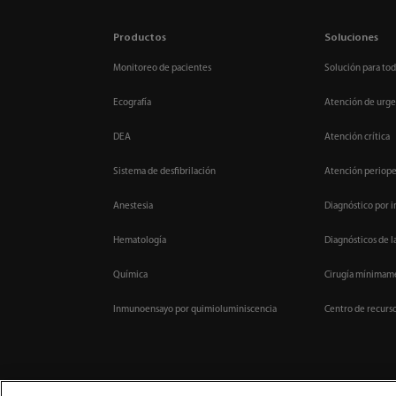
Productos
Soluciones
Monitoreo de pacientes
Solución para tod
Ecografía
Atención de urge
DEA
Atención crítica
Sistema de desfibrilación
Atención periope
Anestesia
Diagnóstico por 
Hematología
Diagnósticos de l
Química
Cirugía mínimame
Inmunoensayo por quimioluminiscencia
Centro de recurs