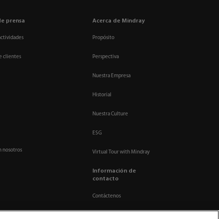
de prensa
Acerca de Mindray
actividades
Propósito
e clientes
Perspectiva
Nuestra Empresa
Historial
Nuestra Culture
ESG
n nosotros
Virtual Tour with Mindray
Información de
contacto
Contáctenos