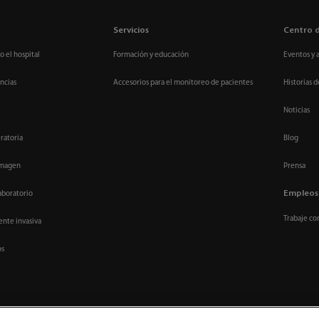
Servicios
Centro 
o el hospital
Formación y educación
Eventos y 
ncias
Accesorios para el monitoreo de pacientes
Historias d
Noticias
ratoria
Blog
imagen
Prensa
Empleos
aboratorio
Trabaje co
nte invasiva
os