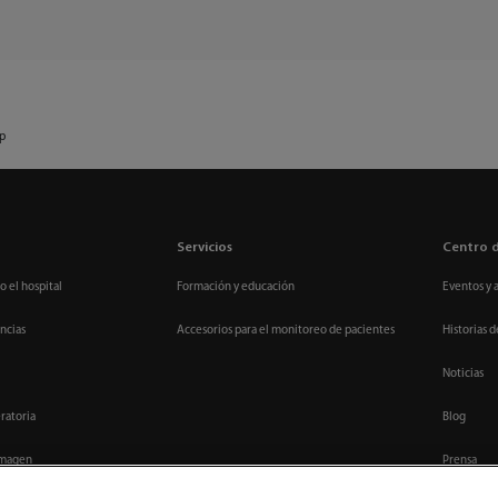
p
Servicios
Centro 
o el hospital
Formación y educación
Eventos y 
ncias
Accesorios para el monitoreo de pacientes
Historias d
Noticias
ratoria
Blog
imagen
Prensa