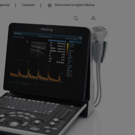
 prensa
Contacto
Seleccione la región/idioma
search
login