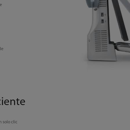
de
le
ciente
 solo clic