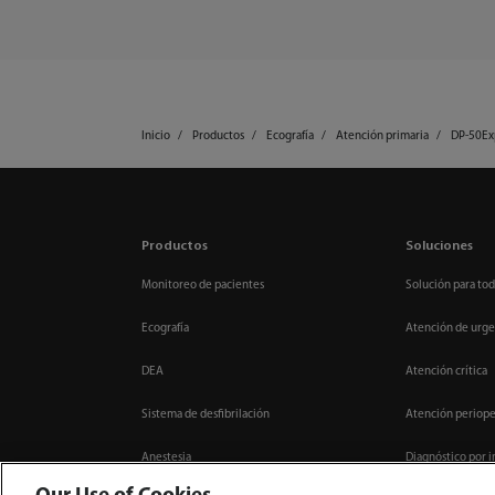
Inicio
Productos
Ecografía
Atención primaria
DP-50Ex
Productos
Soluciones
Monitoreo de pacientes
Solución para tod
Ecografía
Atención de urge
DEA
Atención crítica
Sistema de desfibrilación
Atención periope
Anestesia
Diagnóstico por 