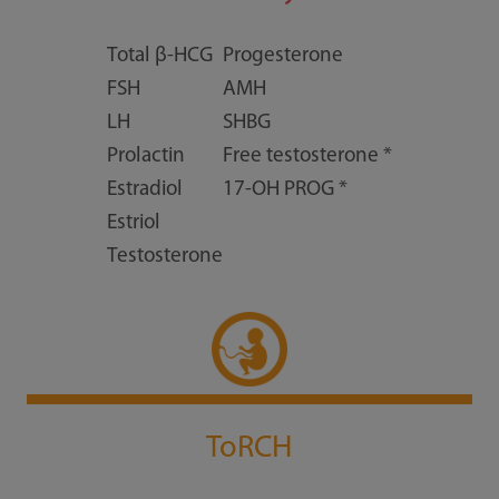
Total β-HCG
Progesterone
FSH
AMH
LH
SHBG
Prolactin
Free testosterone *
Estradiol
17-OH PROG *
Estriol
Testosterone
ToRCH