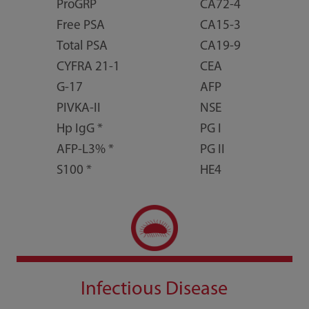
ProGRP
CA72-4
Free PSA
CA15-3
Total PSA
CA19-9
CYFRA 21-1
CEA
G-17
AFP
PIVKA-II
NSE
Hp IgG *
PG I
AFP-L3% *
PG II
S100 *
HE4
Infectious Disease