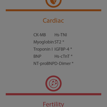
Cardiac
CK-MB
Hs-TNI
Myoglobin
ST2 *
Troponin I
IGFBP-4 *
BNP
Hs-cTnT *
NT-proBNP
D-Dimer *
Fertility