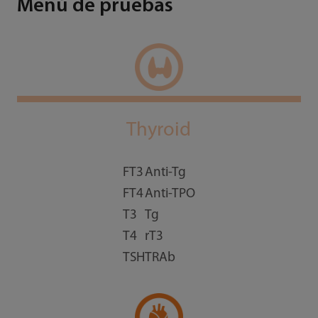
Menú de pruebas
Thyroid
FT3
Anti-Tg
FT4
Anti-TPO
T3
Tg
T4
rT3
TSH
TRAb