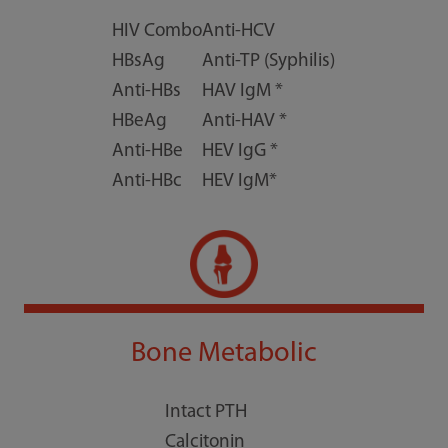
HIV Combo
Anti-HCV
HBsAg
Anti-TP (Syphilis)
Anti-HBs
HAV IgM *
HBeAg
Anti-HAV *
Anti-HBe
HEV IgG *
Anti-HBc
HEV IgM*
Bone Metabolic
Intact PTH
Calcitonin