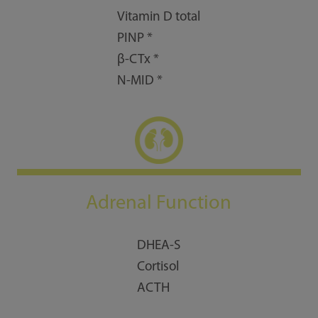
Vitamin D total
PINP *
β-CTx *
N-MID *
Adrenal Function
DHEA-S
Cortisol
ACTH