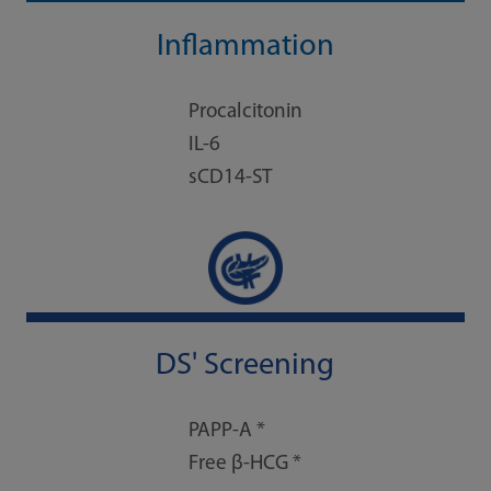
Inflammation
Procalcitonin
IL-6
sCD14-ST
DS' Screening
PAPP-A *
Free β-HCG *