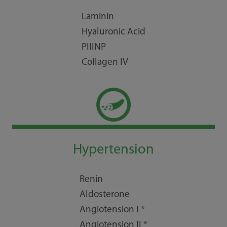
Laminin
Hyaluronic Acid
PIIINP
Collagen IV
Hypertension
Renin
Aldosterone
Angiotension I *
Angiotension II *