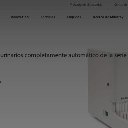
M-Academia Ultrasonido
Centro de
Innovation
Servicios
Empleos
Acerca de Mindray
 urinarios completamente automático de la serie
a