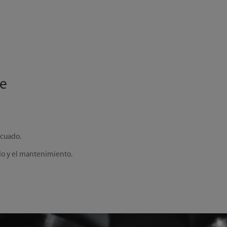
le
ecuado.
do y el mantenimiento.