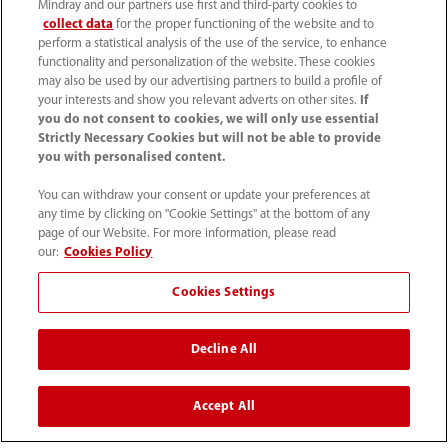
Mindray and our partners use first and third-party cookies to
Acerca de Mindray
collect data
for the proper functioning of the website and to
perform a statistical analysis of the use of the service, to enhance
functionality and personalization of the website. These cookies
may also be used by our advertising partners to build a profile of
Información de contacto
your interests and show you relevant adverts on other sites.
If
you do not consent to cookies, we will only use essential
Strictly Necessary Cookies but will not be able to provide
you with personalised content.
You can withdraw your consent or update your preferences at
any time by clicking on "Cookie Settings" at the bottom of any
page of our Website. For more information, please read
our:
Cookies Policy
Cookies Settings
Decline All
52 55 5661 9450
intl-market@mindray.com
Accept All
Condiciones de uso
｜
Mapa del sitio
｜
Aviso cookies
｜