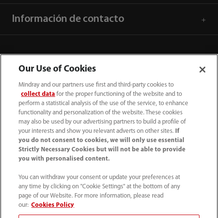
Información de contacto
Our Use of Cookies
Mindray and our partners use first and third-party cookies to
collect data
for the proper functioning of the website and to
perform a statistical analysis of the use of the service, to enhance
functionality and personalization of the website. These cookies
may also be used by our advertising partners to build a profile of
your interests and show you relevant adverts on other sites.
If
you do not consent to cookies, we will only use essential
52 55 5661 9450
Strictly Necessary Cookies but will not be able to provide
you with personalised content.
intl-market@mindray.com
You can withdraw your consent or update your preferences at
any time by clicking on "Cookie Settings" at the bottom of any
Condiciones de uso
｜
Mapa del sitio
｜
Aviso cookies
｜
page of our Website. For more information, please read
Aviso de privacidad
｜
Línea de atención telefónica
｜
our:
Cookies Policy