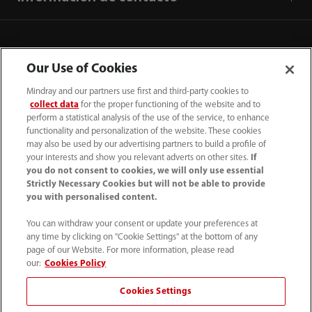
Our Use of Cookies
Mindray and our partners use first and third-party cookies to
collect data
for the proper functioning of the website and to
perform a statistical analysis of the use of the service, to enhance
functionality and personalization of the website. These cookies
may also be used by our advertising partners to build a profile of
your interests and show you relevant adverts on other sites.
If
you do not consent to cookies, we will only use essential
52 55 5661 9450
Strictly Necessary Cookies but will not be able to provide
you with personalised content.
intl-market@mindray.com
You can withdraw your consent or update your preferences at
any time by clicking on "Cookie Settings" at the bottom of any
Condiciones de uso
｜
Mapa del sitio
｜
Aviso cookies
｜
page of our Website. For more information, please read
Aviso de privacidad
｜
Línea de atención telefónica
｜
our:
Cookies Policy
Contáctenos
Cookies Settings