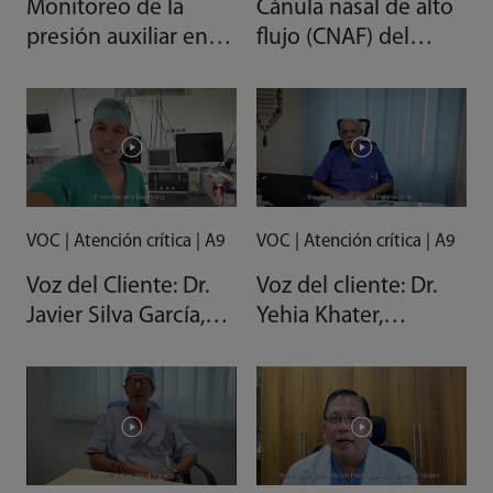
Monitoreo de la
Cánula nasal de alto
presión auxiliar en el
flujo (CNAF) del
sistema de anestesia
sistema de anestesia
A9
A9
VOC | Atención crítica | A9
VOC | Atención crítica | A9
Voz del Cliente: Dr.
Voz del cliente: Dr.
Javier Silva García,
Yehia Khater,
anestesiólogo
expresidente de
consultor, España
PAFSA