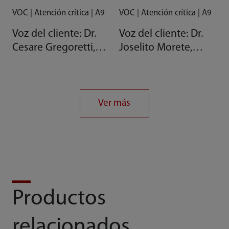
VOC | Atención crítica | A9
VOC | Atención crítica | A9
Voz del cliente: Dr.
Voz del cliente: Dr.
Cesare Gregoretti,
Joselito Morete,
Jefe de UCI General,
miembro de la junta
Italia
de la Sociedad de
Anestesiólogos de
Filipinas
Ver más
Productos
relacionados