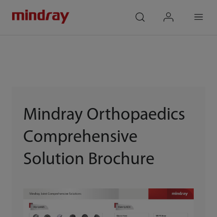
mindray
search
login
Menu
Mindray Orthopaedics
Comprehensive
Solution Brochure