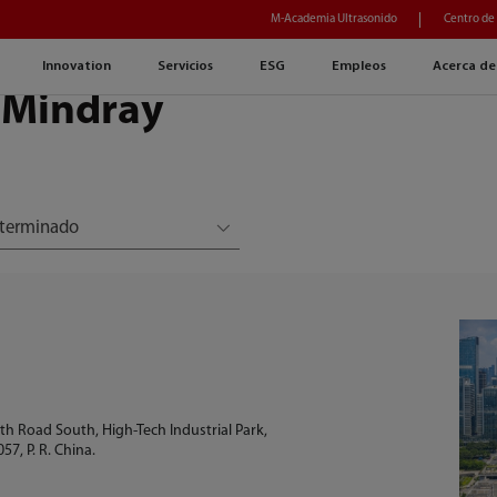
M-Academia Ultrasonido
Centro de
Innovation
Servicios
ESG
Empleos
Acerca de
 Mindray
terminado
2th Road South, High-Tech Industrial Park,
7, P. R. China.