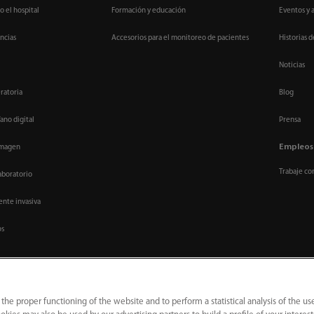
o el hospital
Formación y educación
Eventos y 
ncias
Accesorios para el monitoreo de pacientes
Historias d
Noticias
ratoria
Blog
ano digital
Prensa
Empleos
imagen
Trabaje co
aboratorio
nte invasiva
os
 the proper functioning of the website and to perform a statistical analysis of the us