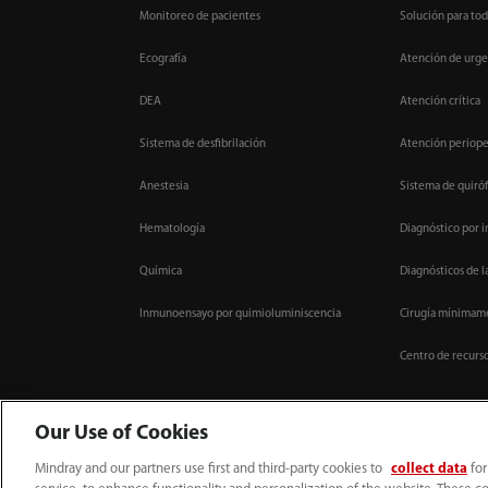
Monitoreo de pacientes
Solución para tod
Ecografía
Atención de urge
DEA
Atención crítica
Sistema de desfibrilación
Atención periope
Anestesia
Sistema de quiróf
Hematología
Diagnóstico por 
Química
Diagnósticos de l
Inmunoensayo por quimioluminiscencia
Cirugía mínimame
Centro de recurs
Our Use of Cookies
Mindray and our partners use first and third-party cookies to
collect data
for