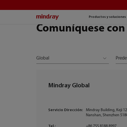
mindray
Productos y soluciones
Comuníquese con
Global
Prede
Mindray Global
Servicio Dirección:
Mindray Building, Keji 1
Nanshan, Shenzhen 51805
Tel.:
+86 755 8188 8997