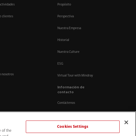
actividades
Propósito
e clientes
Perspectiva
Nuestra Empresa
Historial
Nuestra Culture
ESG
n nosotros
Virtual Tour with Mindray
Información de
contacto
Contáctenos
Cookies Settings
e of the