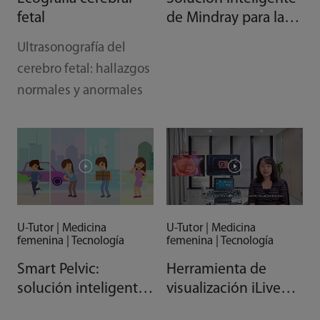
fetal
de Mindray para la
salud de las mujeres:
Ultrasonografía del
desde la
cerebro fetal: hallazgos
recuperación previa
normales y anormales
al embarazo hasta la
posparto
U-Tutor | Medicina
U-Tutor | Medicina
femenina | Tecnología
femenina | Tecnología
Smart Pelvic:
Herramienta de
solución inteligente
visualización iLive
de suelo pélvico de
Pro: fuente de luz