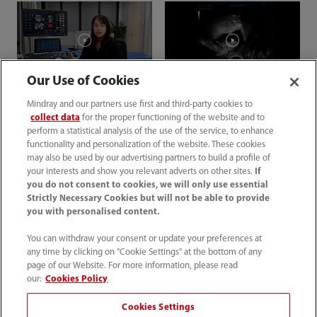
Mindray
múltiple para un
escenario más
realista
Our Use of Cookies
U-Tutor | Medicina
Demostración del producto
Mindray and our partners use first and third-party cookies to
femenina | Tecnología
| Medicina femenina
collect data
for the proper functioning of the website and to
perform a statistical analysis of the use of the service, to enhance
Volumen
Medición 2D
functionality and personalization of the website. These cookies
may also be used by our advertising partners to build a profile of
intracraneal
automática del
your interests and show you relevant adverts on other sites.
If
inteligente:
compartimento
you do not consent to cookies, we will only use essential
reconoce y calcula
pélvico
Strictly Necessary Cookies but will not be able to provide
you with personalised content.
automáticamente el
volumen intracraneal
Ver más
You can withdraw your consent or update your preferences at
any time by clicking on "Cookie Settings" at the bottom of any
fetal
page of our Website. For more information, please read
our:
Cookies Policy
Cookies Settings