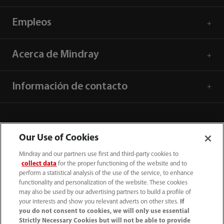
Empleos
Acerca de Mindray
Información de contacto
Our Use of Cookies
Mindray and our partners use first and third-party cookies to
collect data
for the proper functioning of the website and to
perform a statistical analysis of the use of the service, to enhance
functionality and personalization of the website. These cookies
may also be used by our advertising partners to build a profile of
your interests and show you relevant adverts on other sites.
If
you do not consent to cookies, we will only use essential
52 55 5661 9450
Strictly Necessary Cookies but will not be able to provide