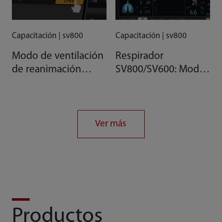
Capacitación | sv800
Capacitación | sv800
Modo de ventilación
Respirador
de reanimación
SV800/SV600: Modo
cardiopulmonar
de ventilación
(CPRV)
adaptativa por
minuto (AMV)
Ver más
Productos