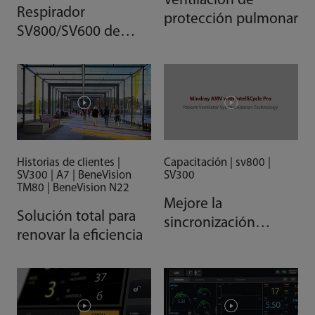
Ventilación de
Respirador
protección pulmonar
SV800/SV600 de
Mindray: toda la
inteligencia conduce
a la facilidad
Historias de clientes |
Capacitación | sv800 |
SV300 | A7 | BeneVision
SV300
TM80 | BeneVision N22
Mejore la
Solución total para
sincronización
renovar la eficiencia
paciente-respirador
con IntelliCycle Pro