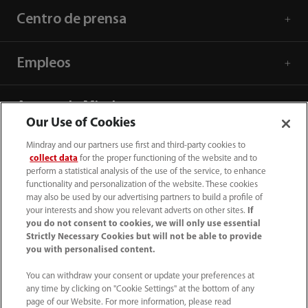
Centro de prensa
Empleos
Acerca de Mindray
Our Use of Cookies
Mindray and our partners use first and third-party cookies to
Información de contacto
collect data
for the proper functioning of the website and to
perform a statistical analysis of the use of the service, to enhance
functionality and personalization of the website. These cookies
may also be used by our advertising partners to build a profile of
your interests and show you relevant adverts on other sites.
If
you do not consent to cookies, we will only use essential
Strictly Necessary Cookies but will not be able to provide
you with personalised content.
You can withdraw your consent or update your preferences at
any time by clicking on "Cookie Settings" at the bottom of any
page of our Website. For more information, please read