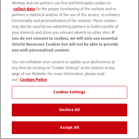
Mindray and our partners use first and third-party cookies to
collect data
for the proper functioning of the website and to
Fábrica de reactivos
perform a statistical analysis of the use of the service, to enhance
de Mindray: Calidad
functionality and personalization of the website. These cookies
gracias a la
may also be used by our advertising partners to build a profile of
your interests and show you relevant adverts on other sites.
If
automatización
you do not consent to cookies, we will only use essential
Strictly Necessary Cookies but will not be able to provide
you with personalised content.
You can withdraw your consent or update your preferences at
any time by clicking on "Cookie Settings" at the bottom of any
page of our Website. For more information, please read
our:
Cookies Policy
Inicio
Productos
Reactivos
Controles y calibradores de hematología
Cookies Settings
Decline All
Productos
Accept All