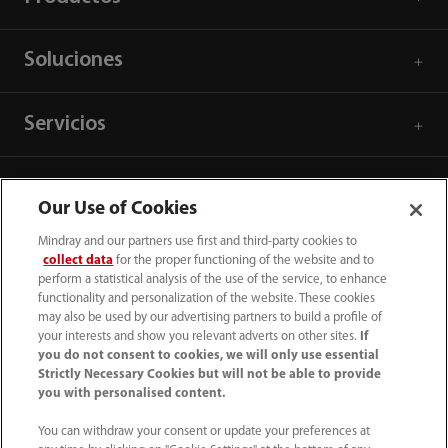
Soluciones
Servicios
Centro de prensa
Our Use of Cookies
Mindray and our partners use first and third-party cookies to
Empleos
collect data
for the proper functioning of the website and to
perform a statistical analysis of the use of the service, to enhance
functionality and personalization of the website. These cookies
Acerca de Mindray
may also be used by our advertising partners to build a profile of
your interests and show you relevant adverts on other sites.
If
you do not consent to cookies, we will only use essential
Strictly Necessary Cookies but will not be able to provide
Información de contacto
you with personalised content.
You can withdraw your consent or update your preferences at