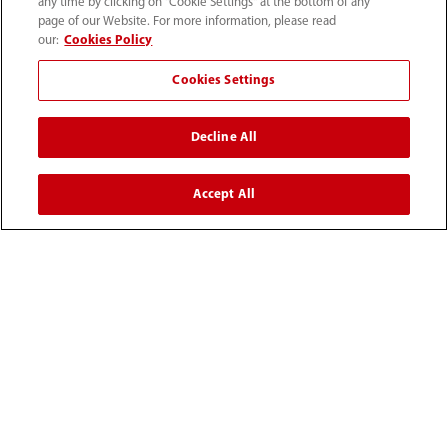
any time by clicking on "Cookie Settings" at the bottom of any
page of our Website. For more information, please read
our:
Cookies Policy
Cookies Settings
Decline All
Accept All
52 55 5661 9450
intl-market@mindray.com
Condiciones de uso
｜
Mapa del sitio
｜
Aviso cookies
｜
Aviso de privacidad
｜
Línea de atención telefónica
｜
Contáctenos
Mindray Headquarters, Mindray Building, Keji 12th Road
South, High-tech Industrial Park, Nanshan, Shenzhen
518057, P. R. China.