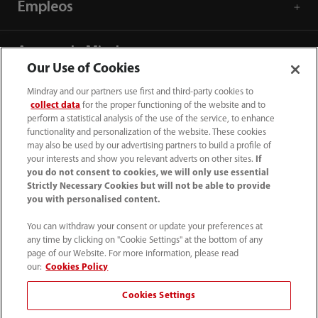
Empleos
Acerca de Mindray
Our Use of Cookies
Mindray and our partners use first and third-party cookies to
Información de contacto
collect data
for the proper functioning of the website and to
perform a statistical analysis of the use of the service, to enhance
functionality and personalization of the website. These cookies
may also be used by our advertising partners to build a profile of
your interests and show you relevant adverts on other sites.
If
you do not consent to cookies, we will only use essential
Strictly Necessary Cookies but will not be able to provide
you with personalised content.
You can withdraw your consent or update your preferences at
any time by clicking on "Cookie Settings" at the bottom of any
page of our Website. For more information, please read
our:
Cookies Policy
52 55 5661 9450
Cookies Settings
intl-market@mindray.com