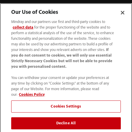
Our Use of Cookies
Acerca de Mindray
Mindray and our partners use first and third-party cookies to
collect data
for the proper functioning of the website and to
Información de contacto
perform a statistical analysis of the use of the service, to enhance
functionality and personalization of the website. These cookies
may also be used by our advertising partners to build a profile of
your interests and show you relevant adverts on other sites.
If
you do not consent to cookies, we will only use essential
Strictly Necessary Cookies but will not be able to provide
you with personalised content.
You can withdraw your consent or update your preferences at
any time by clicking on "Cookie Settings" at the bottom of any
page of our Website. For more information, please read
our:
Cookies Policy
Cookies Settings
52 55 5661 9450
intl-market@mindray.com
Decline All