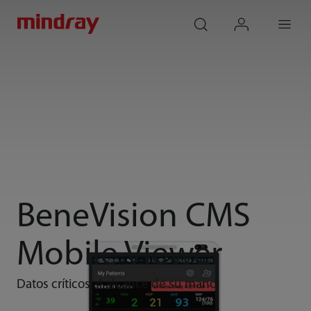
mindray
search
login
Menu
BeneVision CMS
Mobile Viewer
Datos críticos al alcance de su mano