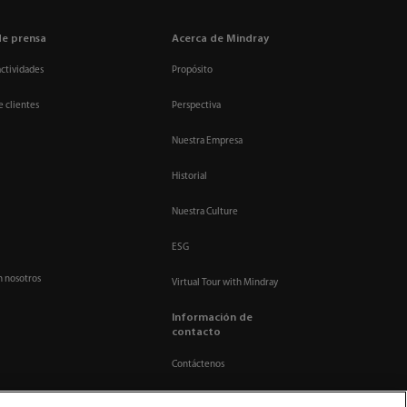
de prensa
Acerca de Mindray
actividades
Propósito
e clientes
Perspectiva
Nuestra Empresa
Historial
Nuestra Culture
ESG
n nosotros
Virtual Tour with Mindray
Información de
contacto
Contáctenos