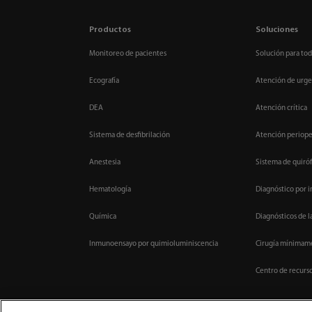
Productos
Soluciones
Monitoreo de pacientes
Solución para tod
Ecografía
Atención de urge
DEA
Atención crítica
Sistema de desfibrilación
Atención periope
Anestesia
Sistema de quiróf
Hematología
Diagnóstico por 
Química
Diagnósticos de l
Inmunoensayo por quimioluminiscencia
Cirugía mínimame
Centro de recurs