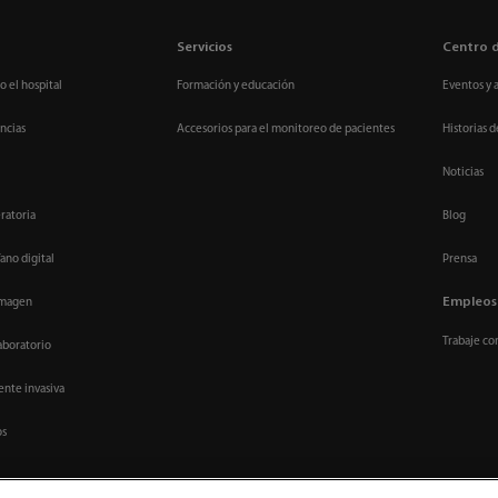
Servicios
Centro 
o el hospital
Formación y educación
Eventos y 
ncias
Accesorios para el monitoreo de pacientes
Historias d
Noticias
ratoria
Blog
ano digital
Prensa
Empleos
imagen
Trabaje co
aboratorio
nte invasiva
os