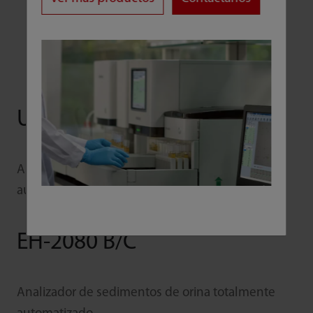
UA-6800/5800
Analizador bioquímico de orina completamente
automatizado
EH-2080 B/C
Analizador de sedimentos de orina totalmente