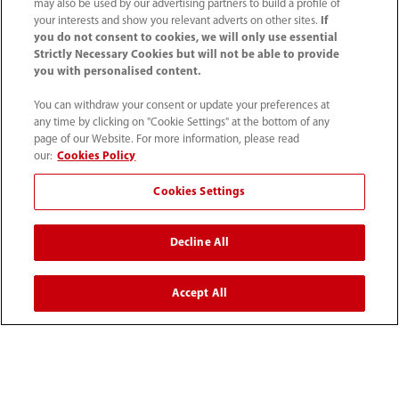
may also be used by our advertising partners to build a profile of
your interests and show you relevant adverts on other sites.
If
you do not consent to cookies, we will only use essential
Strictly Necessary Cookies but will not be able to provide
you with personalised content.
You can withdraw your consent or update your preferences at
any time by clicking on "Cookie Settings" at the bottom of any
page of our Website. For more information, please read
52 55 5661 9450
our:
Cookies Policy
intl-market@mindray.com
Cookies Settings
Condiciones de uso
｜
Mapa del sitio
｜
Aviso cookies
｜
Decline All
Aviso de privacidad
｜
Línea de atención telefónica
｜
Contáctenos
Accept All
Mindray Headquarters, Mindray Building, Keji 12th Road
South, High-tech Industrial Park, Nanshan, Shenzhen
518057, P. R. China.