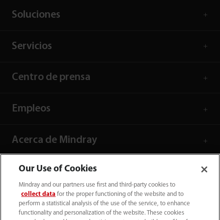
Soluciones
Servicios
Centro de prensa
Empleos
Acerca de Mindray
Our Use of Cookies
Información de contacto
Mindray and our partners use first and third-party cookies to
collect data
for the proper functioning of the website and to
perform a statistical analysis of the use of the service, to enhance
functionality and personalization of the website. These cookies