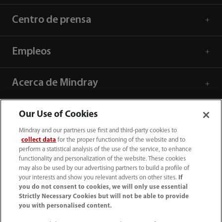
Centro de prensa
Empleos
Acerca de Mindray
Información de contacto
Our Use of Cookies
Mindray and our partners use first and third-party cookies to
collect data
for the proper functioning of the website and to
perform a statistical analysis of the use of the service, to enhance
functionality and personalization of the website. These cookies
may also be used by our advertising partners to build a profile of
your interests and show you relevant adverts on other sites.
If
you do not consent to cookies, we will only use essential
Strictly Necessary Cookies but will not be able to provide
you with personalised content.