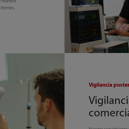
de manera
lientes.
Vigilancia poster
Vigilanci
comercia