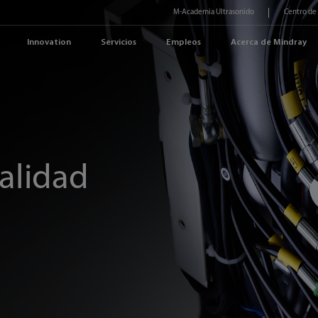
M-Academia Ultrasonido
Centro de
Innovation
Servicios
Empleos
Acerca de Mindray
calidad