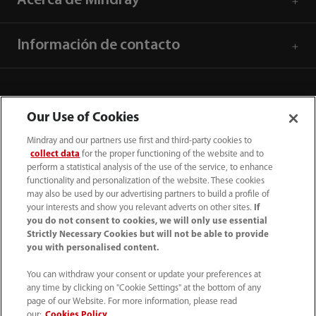
Acerca de Mindray
Información de contacto
Our Use of Cookies
Mindray and our partners use first and third-party cookies to
collect data
for the proper functioning of the website and to
perform a statistical analysis of the use of the service, to enhance
functionality and personalization of the website. These cookies
may also be used by our advertising partners to build a profile of
your interests and show you relevant adverts on other sites.
If
you do not consent to cookies, we will only use essential
52 55 5661 9450
Strictly Necessary Cookies but will not be able to provide
you with personalised content.
intl-market@mindray.com
You can withdraw your consent or update your preferences at
any time by clicking on "Cookie Settings" at the bottom of any
Condiciones de uso
｜
Mapa del sitio
｜
Aviso cookies
｜
page of our Website. For more information, please read
Aviso de privacidad
｜
Línea de atención telefónica
｜
our:
Cookies Policy