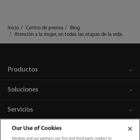
Inicio
Centro de prensa
Blog
Atención a la mujer, en todas las etapas de la vida.
Productos
Soluciones
Servicios
Our Use of Cookies
Centro de prensa
Mindray and our partners use first and third-party cookies to