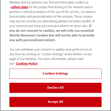
Mindray and our partners use first and third-party cookies to
la seguridad de los pacientes y la continuidad del
collect data
for the proper functioning of the website and to
perform a statistical analysis of the use of the service, to enhance
servicio durante todo el proceso. De hecho,
functionality and personalization of the website. These cookies
Mindray hizo "un esfuerzo adicional" al realizar
may also be used by our advertising partners to build a profile of
your interests and show you relevant adverts on other sites.
If
todas las pruebas clínicas, la configuración y la
you do not consent to cookies, we will only use essential
actualización de los monitores en tan solo una
Strictly Necessary Cookies but will not be able to provide
you with personalised content.
semana.
You can withdraw your consent or update your preferences at
any time by clicking on "Cookie Settings" at the bottom of any
"Trabajando en colaboración con la Fundación –
page of our Website. For more information, please read
our:
Cookies Policy
desde las 8 de la mañana hasta las 8 de la noche–
Cookies Settings
recorrimos físicamente las salas con el equipo
clínico y el equipo del proyecto para encontrar y
Decline All
mejorar cada uno de los monitores", dijo el Dr.
Omar Ali. "Normalmente, este proceso se llevaría
Accept All
a cabo a lo largo de un período de meses, pero