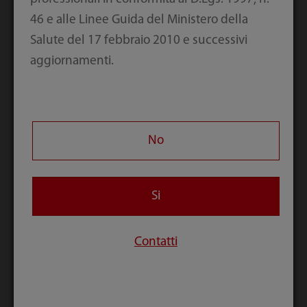
46 e alle Linee Guida del Ministero della
Consona N7
Consona N6
Salute del 17 febbraio 2010 e successivi
Una soluzione
Una soluzione
aggiornamenti.
concreta
concreta
No
Si
Contatti
Z60
Z50