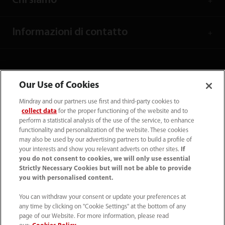
Chi siamo
Informazioni di contatto
Our Use of Cookies
Mindray and our partners use first and third-party cookies to
collect data
for the proper functioning of the website and to
perform a statistical analysis of the use of the service, to enhance
functionality and personalization of the website. These cookies
may also be used by our advertising partners to build a profile of
your interests and show you relevant adverts on other sites.
If
you do not consent to cookies, we will only use essential
39 02 5737 40 1
Strictly Necessary Cookies but will not be able to provide
you with personalised content.
info.it@mindray.com
You can withdraw your consent or update your preferences at
any time by clicking on "Cookie Settings" at the bottom of any
Condizioni d’uso
｜
Site Map
｜
Cookie Policy
｜
page of our Website. For more information, please read
Privacy Policy
｜
Contattaci
｜
Codice Etico
｜