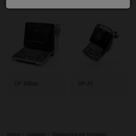
DP-50Exp
DP-30
Home
Soluzioni
Diagnostica per immagini