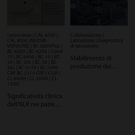
conoscenze | CAL 6000 |
Collaborazione |
CAL 8000 (NUOVA
Laboratorio | Diagnostica
VERSIONE) | BC-6800Plus |
di laboratorio
BC-6000 | BC-6200 | Covid
19 | BC-6800 | BC-10 | BC-
Stabilimento di
20 | BC-20s | BC-30 | BC-
produzione dei
30s | BC-5150 | BC-5390
CRP BC-5310 CRP | CLIA |
reagenti di Mindray:
CL-6000i | CL-2000i | CL-
la qualità garantita
1200i
dall'automazione
Significatività clinica
dell'NLR nei pazienti
COVID