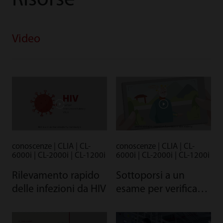
Risorse
Video
conoscenze | CLIA | CL-
conoscenze | CLIA | CL-
6000i | CL-2000i | CL-1200i
6000i | CL-2000i | CL-1200i
Rilevamento rapido
Sottoporsi a un
delle infezioni da HIV
esame per verificare
se si è carenti di
vitamina D