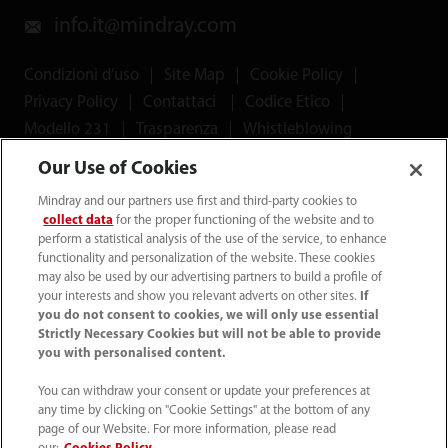
info.it@mindray.com
Condizioni d’uso
｜
Site Map
｜
Cookie Policy
｜
Privacy Policy
｜
Contattaci
｜
Codice Etico
｜
Modello 231
｜
Trasparenza
｜
Whistleblowing
Our Use of Cookies
© 2026 Shenzhen Mindray Bio-Medical Electronics Co.,
Mindray and our partners use first and third-party cookies to
Ltd. Tutti i diritti riservati.
collect data
for the proper functioning of the website and to
perform a statistical analysis of the use of the service, to enhance
functionality and personalization of the website. These cookies
may also be used by our advertising partners to build a profile of
your interests and show you relevant adverts on other sites.
If
Mindray Medical Italy S.r.l. ha ottenuto il
Rating di Legalità
you do not consent to cookies, we will only use essential
Strictly Necessary Cookies but will not be able to provide
con il punteggio ★★++
ed è inclusa nell'elenco
you with personalised content.
pubblicato sul sito dell'AGCM
You can withdraw your consent or update your preferences at
any time by clicking on "Cookie Settings" at the bottom of any
*I collegamenti ai social media presenti su questo sito
page of our Website. For more information, please read
possono indirizzare l'utente a piattaforme gestite da