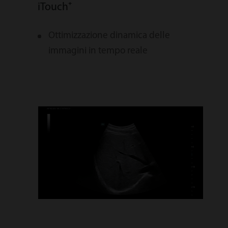
iTouch⁺
Sma
Ottimizzazione dinamica delle
R
immagini in tempo reale
c
d