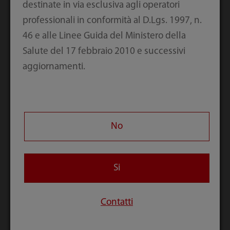
destinate in via esclusiva agli operatori
Immagine
Viso del feto con
professionali in conformità al D.Lgs. 1997, n.
trapezoidale
iLive
46 e alle Linee Guida del Ministero della
della tiroide
Salute del 17 febbraio 2010 e successivi
aggiornamenti.
No
Si
Cuore del feto
Colonna fetale 3D
con Glazing Flow
Contatti