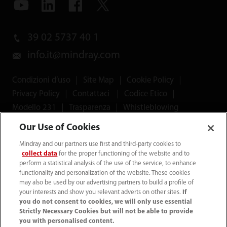
39 02 5737 40 1
info.it@mindray.com
Condizioni d’uso
｜
Site Map
｜
Cookie Policy
｜
Privacy Policy
｜
Contattaci
｜
Codice Etico
｜
Modello 231
｜
Trasparenza
｜
Whistleblowing
Our Use of Cookies
© 2026 Shenzhen Mindray Bio-Medical Electronics Co.,
Mindray and our partners use first and third-party cookies to
Ltd. Tutti i diritti riservati.
collect data
for the proper functioning of the website and to
perform a statistical analysis of the use of the service, to enhance
functionality and personalization of the website. These cookies
may also be used by our advertising partners to build a profile of
your interests and show you relevant adverts on other sites.
If
Mindray Medical Italy S.r.l. ha ottenuto il
Rating di Legalità
you do not consent to cookies, we will only use essential
Strictly Necessary Cookies but will not be able to provide
con il punteggio ★★++
ed è inclusa nell'elenco
you with personalised content.