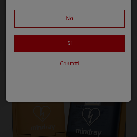
rapidi, migliorando gli esiti della defibrillazione
dei pazienti colpiti da arresto cardiaco improvviso.
No
Ulteriori informazioni>
Si
Contatti