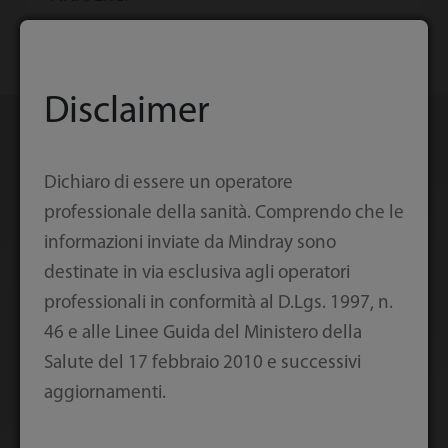
Disclaimer
DAE BeneHeart
Dichiaro di essere un operatore
professionale della sanità. Comprendo che le
serie C
informazioni inviate da Mindray sono
destinate in via esclusiva agli operatori
professionali in conformità al D.Lgs. 1997, n.
Più intelligente e più veloce
46 e alle Linee Guida del Ministero della
Salute del 17 febbraio 2010 e successivi
I defibrillatori automatici esterni BeneHeart serie C
aggiornamenti.
di Mindray di ultima generazione sono semplici da
utilizzare e forniscono le scosse in tempi più