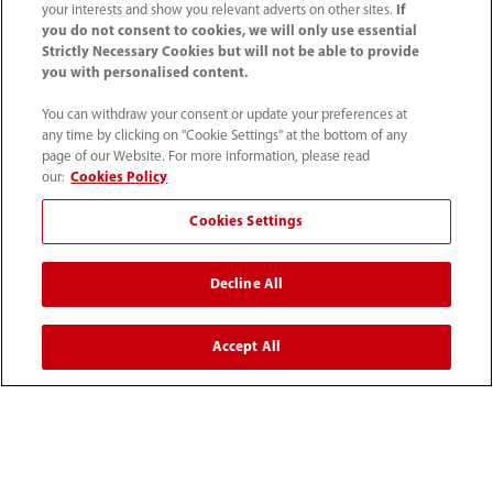
your interests and show you relevant adverts on other sites.
If
you do not consent to cookies, we will only use essential
© 2026 Shenzhen Mindray Bio-Medical Electronics Co.,
Strictly Necessary Cookies but will not be able to provide
Ltd. Tutti i diritti riservati.
you with personalised content.
You can withdraw your consent or update your preferences at
any time by clicking on "Cookie Settings" at the bottom of any
page of our Website. For more information, please read
our:
Cookies Policy
Mindray Medical Italy S.r.l. ha ottenuto il
Rating di Legalità
con il punteggio ★★++
ed è inclusa nell'elenco
Cookies Settings
pubblicato sul sito dell'AGCM
Decline All
*I collegamenti ai social media presenti su questo sito
possono indirizzare l'utente a piattaforme gestite da
Accept All
Mindray Global. Mindray Medical Italy Srl non esercita
alcun controllo editoriale e declina ogni responsabilità
per i contenuti di tali pagine globali che potrebbero non
essere conformi alle specifiche normative e ai requisiti
legali locali italiani.