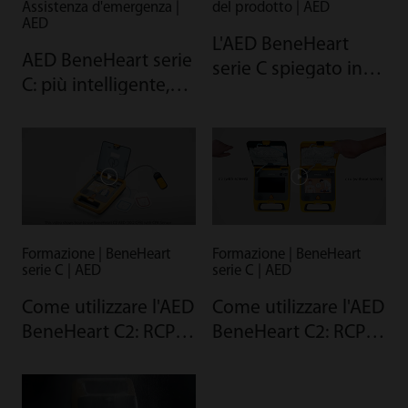
Assistenza d'emergenza |
del prodotto | AED
AED
L'AED BeneHeart
AED BeneHeart serie
serie C spiegato in 5
C: più intelligente,
minuti
più rapido
Formazione | BeneHeart
Formazione | BeneHeart
serie C | AED
serie C | AED
Come utilizzare l'AED
Come utilizzare l'AED
BeneHeart C2: RCP
BeneHeart C2: RCP
con rapporto 30:2
con solo
con sensore RCP
compressioni
toraciche