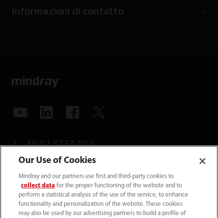
Informazioni di contatto
39 02 5737 40 1
info.it@mindray.com
Our Use of Cookies
Mindray and our partners use first and third-party cookies to
Condizioni d’uso
｜
Site Map
｜
Cookie Policy
｜
collect data
for the proper functioning of the website and to
perform a statistical analysis of the use of the service, to enhance
Privacy Policy
｜
Contattaci
｜
Codice Etico
｜
functionality and personalization of the website. These cookies
Modello 231
｜
Trasparenza
｜
Whistleblowing
may also be used by our advertising partners to build a profile of