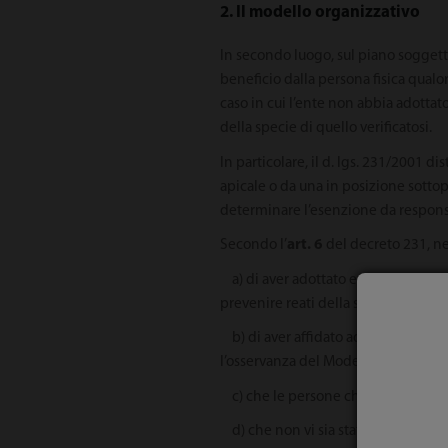
2. Il modello organizzativo
In secondo luogo, sul piano soggetti
beneficio dalla persona fisica qualo
caso in cui l’ente non abbia adotta
della specie di quello verificatosi.
In particolare, il d. lgs. 231/2001 
apicale o da una in posizione sottop
determinare l’esenzione da responsa
Secondo l’
art. 6
del decreto 231, n
a) di aver adottato ed efficacement
prevenire reati della specie di quello
b) di aver affidato ad un organismo 
l’osservanza del Modello, nonché di
c) che le persone che hanno comme
d) che non vi sia stata omessa o ins