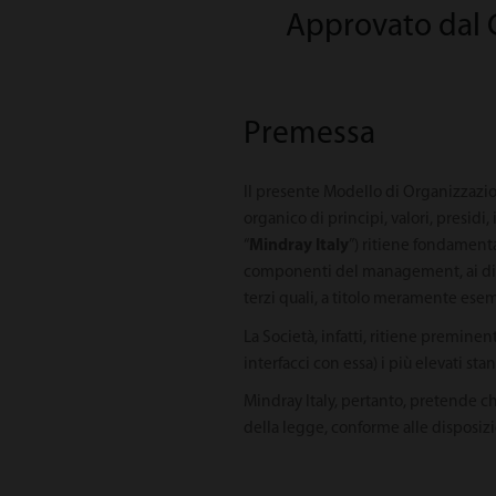
Approvato dal 
Premessa
Il presente Modello di Organizzazion
organico di principi, valori, presidi
“
Mindray Italy
”) ritiene fondamenta
componenti del management, ai dipe
terzi quali, a titolo meramente esemp
La Società, infatti, ritiene premine
interfacci con essa) i più elevati sta
Mindray Italy, pertanto, pretende c
della legge, conforme alle disposizio