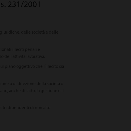
lgs. 231/2001
giuridiche, delle società e delle
onati illeciti penali e
 dell’attività lavorativa.
l piano oggettivo che l’illecito sia
ione o di direzione della società o
o, anche di fatto, la gestione e il
altri dipendenti di non alto