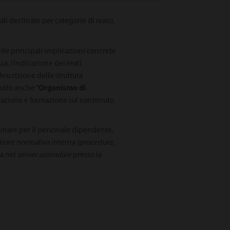
ali declinate per categorie di reato,
lle principali implicazioni concrete
a, l’indicazione dei reati
 descrizione della struttura
guito anche “
Organismo di
nicazione e formazione sul contenuto
plinare per il personale dipendente,
eriore normativa interna (procedure,
ca nel
server aziendale
presso la