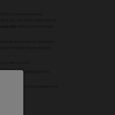
ell’illecito commesso a suo
dal d. lgs. 231/2001 scatta cioè nel
 controllo
volto a prevenire reati
ommesso da una persona in posizione
tivo è il fattore chiave che può
risponde se prova:
del fatto, un modello idoneo a
mpito di vigilare sul funzionamento e
dello;
 b).