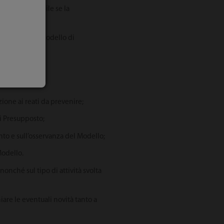
te è responsabile se la
te attuato un modello di
zione ai reati da prevenire;
ti Presupposto;
to e sull’osservanza del Modello;
Modello.
onché sul tipo di attività svolta
are le eventuali novità tanto a