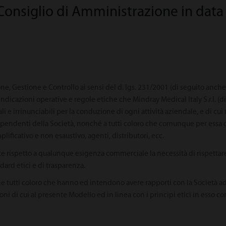
Consiglio di Amministrazione in data
e, Gestione e Controllo ai sensi del d. lgs. 231/2001 (di seguito anche
, indicazioni operative e regole etiche che Mindray Medical Italy S.r.l. (d
li e irrinunciabili per la conduzione di ogni attività aziendale, e di cui
ndenti della Società, nonché a tutti coloro che comunque per essa op
lificativo e non esaustivo, agenti, distributori, ecc.
nte rispetto a qualunque esigenza commerciale la necessità di rispettare 
ndard etici e di trasparenza.
he tutti coloro che hanno ed intendono avere rapporti con la Società a
ni di cui al presente Modello ed in linea con i principi etici in esso co