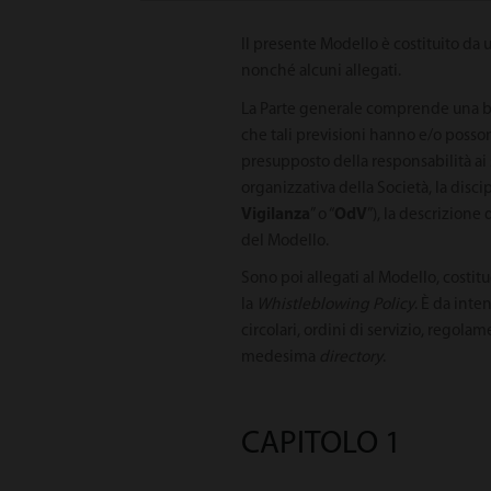
Il presente Modello è costituito da 
nonché alcuni allegati.
La Parte generale comprende una bre
che tali previsioni hanno e/o possono
presupposto della responsabilità ai 
organizzativa della Società, la disci
Vigilanza
” o “
OdV
”), la descrizion
del Modello.
Sono poi allegati al Modello, costit
la
Whistleblowing Policy
. È da inte
circolari, ordini di servizio, regola
medesima
directory
.
CAPITOLO 1