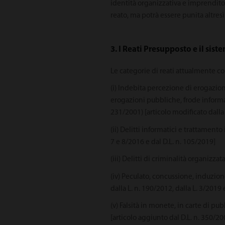
identità organizzativa e imprendito
reato, ma potrà essere punita altresì 
3. I Reati Presupposto e il sis
Le categorie di reati attualmente c
(i) Indebita percezione di erogazio
erogazioni pubbliche, frode informat
231/2001) [articolo modificato dalla 
(ii) Delitti informatici e trattamento
7 e 8/2016 e dal D.L. n. 105/2019]
(iii) Delitti di criminalità organizza
(iv) Peculato, concussione, induzione
dalla L. n. 190/2012, dalla L. 3/2019 
(v) Falsità in monete, in carte di pu
[articolo aggiunto dal D.L. n. 350/20