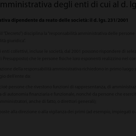
mministrativa degli enti di cui al d. 
tiva dipendente da reato delle società: il d. lgs. 231/2001
 il “Decreto”) disciplina la “responsabilità amministrativa delle persone 
tà giuridica”.
nti collettivi, incluse le società, dal 2001 possono rispondere di selezi
ati Presupposto) che le persone fisiche loro esponenti realizzino nel corso
utazione della responsabilità amministrativa richiedono in primo luogo su
io dell’ente da:
 cioè persone che rivestono funzioni di rappresentanza, di amministraz
a di autonomia finanziaria e funzionale, nonché da persone che esercitan
mministratori, anche di fatto, o direttori generali);
poste alla direzione o alla vigilanza dei primi (ad esempio, impiegati o 