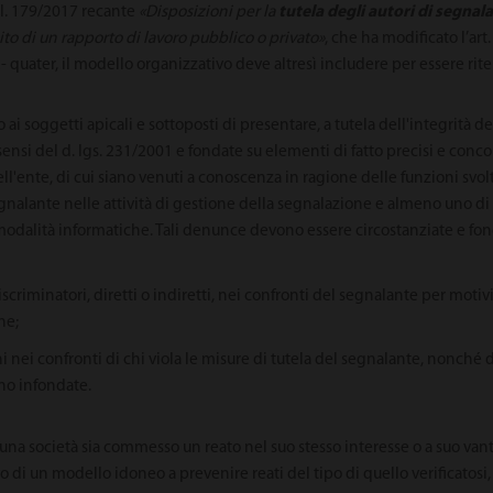
a l. 179/2017 recante
«Disposizioni per la
tutela degli autori di segnala
to di un rapporto di lavoro pubblico o privato»
, che ha modificato l’art
 quater, il modello organizzativo deve altresì includere per essere rit
ai soggetti apicali e sottoposti di presentare, a tutela dell'integrità de
i sensi del d. lgs. 231/2001 e fondate su elementi di fatto precisi e conc
l'ente, di cui siano venuti a conoscenza in ragione delle funzioni svolt
egnalante nelle attività di gestione della segnalazione e almeno uno d
modalità informatiche. Tali denunce devono essere circostanziate e fond
 discriminatori, diretti o indiretti, nei confronti del segnalante per moti
ne;
i nei confronti di chi viola le misure di tutela del segnalante, nonché d
ano infondate.
i una società sia commesso un reato nel suo stesso interesse o a suo v
vo di un modello idoneo a prevenire reati del tipo di quello verificatosi, 