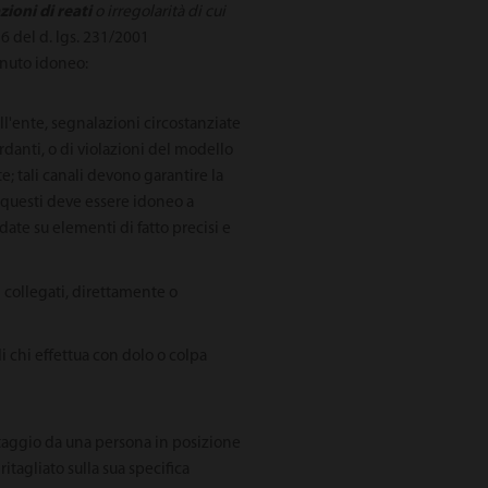
zioni di reati
o irregolarità di cui
. 6 del d. lgs. 231/2001
enuto idoneo:
ll'ente, segnalazioni circostanziate
ordanti, o di violazioni del modello
e; tali canali devono garantire la
i questi deve essere idoneo a
ate su elementi di fatto precisi e
vi collegati, direttamente o
i chi effettua con dolo o colpa
antaggio da una persona in posizione
ritagliato sulla sua specifica