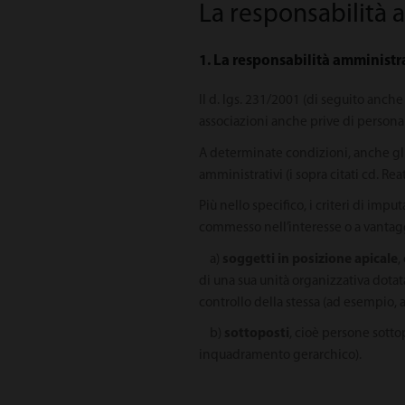
La responsabilità a
1. La responsabilità amministra
Il d. lgs. 231/2001 (di seguito anche
associazioni anche prive di personali
A determinate condizioni, anche gli e
amministrativi (i sopra citati cd. Re
Più nello specifico, i criteri di imp
commesso nell’interesse o a vantagg
a)
soggetti in posizione apicale
,
di una sua unità organizzativa dotat
controllo della stessa (ad esempio, a
b)
sottoposti
, cioè persone sotto
inquadramento gerarchico).