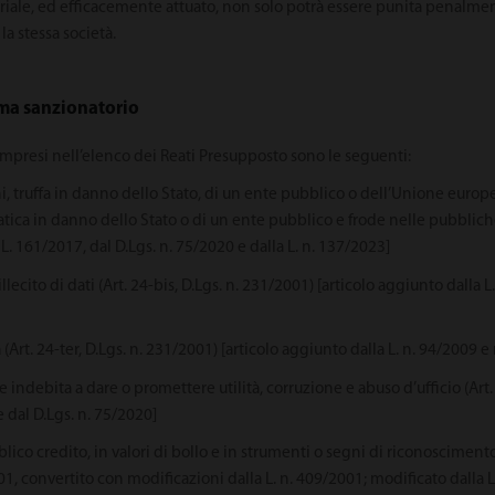
riale, ed efficacemente attuato, non solo potrà essere punita penalment
la stessa società.
tema sanzionatorio
ompresi nell’elenco dei Reati Presupposto sono le seguenti:
ni, truffa in danno dello Stato, di un ente pubblico o dell’Unione euro
ica in danno dello Stato o di un ente pubblico e frode nelle pubbliche f
L. 161/2017, dal D.Lgs. n. 75/2020 e dalla L. n. 137/2023]
 illecito di dati (Art. 24-bis, D.Lgs. n. 231/2001) [articolo aggiunto dalla 
ta (Art. 24-ter, D.Lgs. n. 231/2001) [articolo aggiunto dalla L. n. 94/2009 
 indebita a dare o promettere utilità, corruzione e abuso d’ufficio (Art
e dal D.Lgs. n. 75/2020]
bblico credito, in valori di bollo e in strumenti o segni di riconoscimento
01, convertito con modificazioni dalla L. n. 409/2001; modificato dalla L