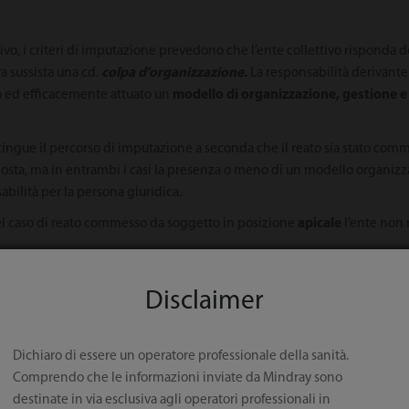
vo, i criteri di imputazione prevedono che l’ente collettivo risponda d
ra sussista una cd.
colpa d’organizzazione.
La responsabilità derivante 
to ed efficacemente attuato un
modello di organizzazione, gestione e
distingue il percorso di imputazione a seconda che il reato sia stato c
osta, ma in entrambi i casi la presenza o meno di un modello organizza
bilità per la persona giuridica.
el caso di reato commesso da soggetto in posizione
apicale
l’ente non 
e attuato attraverso il suo organo dirigente, prima della commissione 
 verificatosi;
Disclaimer
dell’ente, dotato di autonomi poteri di iniziativa e di controllo, il co
 curare il loro aggiornamento;
Dichiaro di essere un operatore professionale della sanità.
sso il reato hanno agito eludendo fraudolentemente il suddetto mo
Comprendo che le informazioni inviate da Mindray sono
ufficiente vigilanza da parte dell’organismo di cui alla precedente lett.
destinate in via esclusiva agli operatori professionali in