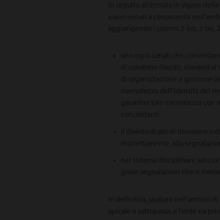
In seguito all’entrata in vigore dell
siano venuti a conoscenza nell'ambi
aggiungendo i commi 2-bis, 2-ter, 2-
uno o più canali che consentano 
di condotte illecite, rilevanti a
di organizzazione e gestione del
riservatezza dell'identità del s
garantire tale riservatezza con 
concordanti;
il divieto di atti di ritorsione o
indirettamente, alla segnalazio
nel sistema disciplinare sanzion
grave segnalazioni che si rivel
In definitiva, qualora nell’ambito d
apicale o sottoposta, e l’ente sia pri