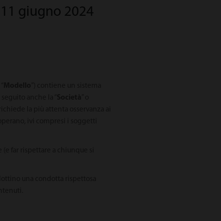
 11 giugno 2024
 “
Modello
”) contiene un sistema
i seguito anche la “
Società
” o
 richiede la più attenta osservanza ai
erano, ivi compresi i soggetti
(e far rispettare a chiunque si
dottino una condotta rispettosa
ntenuti.