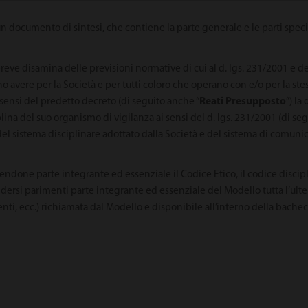
un documento di sintesi, che contiene la parte generale e le parti speci
ve disamina delle previsioni normative di cui al d. lgs. 231/2001 e de
 avere per la Società e per tutti coloro che operano con e/o per la stess
sensi del predetto decreto (di seguito anche “
Reati Presupposto
”) la
plina del suo organismo di vigilanza ai sensi del d. lgs. 231/2001 (di se
e del sistema disciplinare adottato dalla Società e del sistema di comu
uendone parte integrante ed essenziale il Codice Etico, il codice disci
ndersi parimenti parte integrante ed essenziale del Modello tutta l’ult
menti, ecc.) richiamata dal Modello e disponibile all’interno della bache