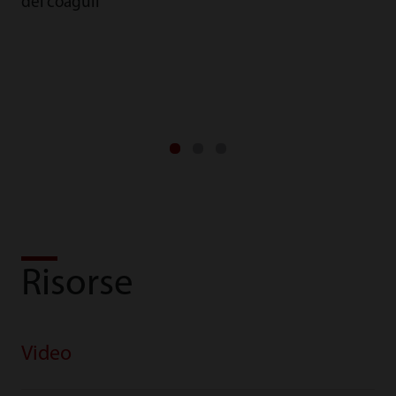
dei coaguli
Risorse
Video