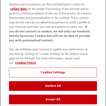
Condizioni d’uso
｜
Site Map
｜
Cookie Policy
｜
Mindray and our partners use first and third-party cookies to
Privacy Policy
｜
Contattaci
｜
Codice Etico
｜
collect data
for the proper functioning of the website and to
Modello 231
｜
Trasparenza
｜
Whistleblowing
perform a statistical analysis of the use of the service, to enhance
functionality and personalization of the website. These cookies
may also be used by our advertising partners to build a profile of
© 2026 Shenzhen Mindray Bio-Medical Electronics Co.,
your interests and show you relevant adverts on other sites.
If
Ltd. Tutti i diritti riservati.
you do not consent to cookies, we will only use essential
Strictly Necessary Cookies but will not be able to provide
you with personalised content.
You can withdraw your consent or update your preferences at
any time by clicking on "Cookie Settings" at the bottom of any
Mindray Medical Italy S.r.l. ha ottenuto il
Rating di Legalità
page of our Website. For more information, please read
con il punteggio ★★++
ed è inclusa nell'elenco
our:
Cookies Policy
pubblicato sul sito dell'AGCM
Cookies Settings
*I collegamenti ai social media presenti su questo sito
Decline All
possono indirizzare l'utente a piattaforme gestite da
Mindray Global. Mindray Medical Italy Srl non esercita
Accept All
alcun controllo editoriale e declina ogni responsabilità