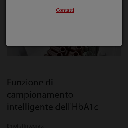
Contatti
Funzione di
campionamento
intelligente dell'HbA1c
Emolisi integrata