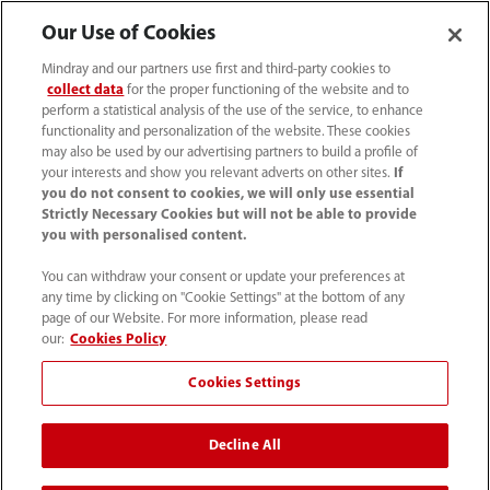
info.it@mindray.com
Our Use of Cookies
Mindray and our partners use first and third-party cookies to
Condizioni d’uso
｜
Site Map
｜
Cookie Policy
｜
collect data
for the proper functioning of the website and to
perform a statistical analysis of the use of the service, to enhance
Privacy Policy
｜
Contattaci
｜
Codice Etico
｜
functionality and personalization of the website. These cookies
Modello 231
｜
Trasparenza
｜
Whistleblowing
may also be used by our advertising partners to build a profile of
your interests and show you relevant adverts on other sites.
If
you do not consent to cookies, we will only use essential
© 2026 Shenzhen Mindray Bio-Medical Electronics Co.,
Strictly Necessary Cookies but will not be able to provide
Ltd. Tutti i diritti riservati.
you with personalised content.
You can withdraw your consent or update your preferences at
any time by clicking on "Cookie Settings" at the bottom of any
page of our Website. For more information, please read
our:
Cookies Policy
Mindray Medical Italy S.r.l. ha ottenuto il
Rating di Legalità
con il punteggio ★★++
ed è inclusa nell'elenco
Cookies Settings
pubblicato sul sito dell'AGCM
Decline All
*I collegamenti ai social media presenti su questo sito