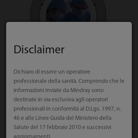
Disclaimer
Dichiaro di essere un operatore
professionale della sanità. Comprendo che le
informazioni inviate da Mindray sono
Migliore usabilità
destinate in via esclusiva agli operatori
professionali in conformità al D.Lgs. 1997, n.
46 e alle Linee Guida del Ministero della
Il nuovo EX-35 è stato progettato tenendo a
Salute del 17 febbraio 2010 e successivi
mente l'utente. È stato sviluppato per rendere la
aggiornamenti.