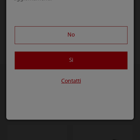
vita più facile. Un sistema di anestesia ricco di
funzioni, con design ergonomico che può essere
collocato con facilità ed utilizzato per periodi
prolungati senza stress o fatiche inutili.
No
Si
Contatti
Prodotti correlati