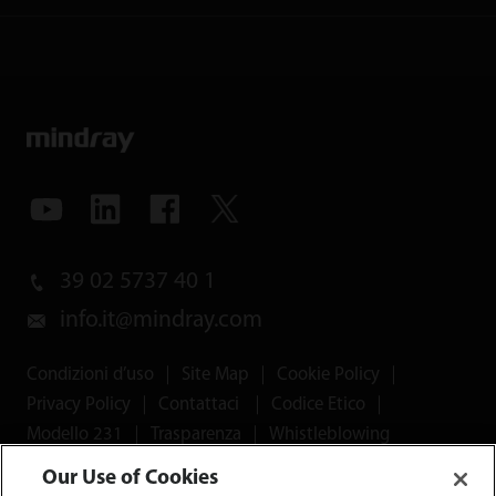
39 02 5737 40 1
info.it@mindray.com
Condizioni d’uso
｜
Site Map
｜
Cookie Policy
｜
Privacy Policy
｜
Contattaci
｜
Codice Etico
｜
Modello 231
｜
Trasparenza
｜
Whistleblowing
Our Use of Cookies
© 2026 Shenzhen Mindray Bio-Medical Electronics Co.,