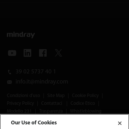
39 02 5737 40 1
info.it@mindray.com
Condizioni d’uso
｜
Site Map
｜
Cookie Policy
｜
Privacy Policy
｜
Contattaci
｜
Codice Etico
｜
Modello 231
｜
Trasparenza
｜
Whistleblowing
Our Use of Cookies
© 2026 Shenzhen Mindray Bio-Medical Electronics Co.,