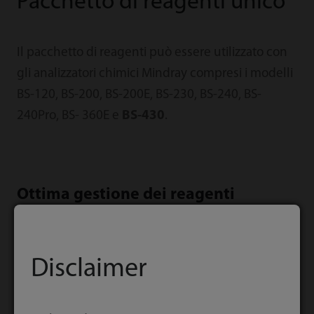
Pacchetto di reagenti unico
Il pacchetto di reagenti può essere utilizzato con
gli analizzatori chimici Mindray compresi i modelli
BS-120, BS-200, BS-200E, BS-230, BS-240, BS-
240Pro, BS- 360E e
BS-430
.
Ottima gestione dei reagenti
Vantaggio per il cliente: non è necessario
Disclaimer
introdurre un ulteriore sistema per i reagenti
Previsioni relative ai reagenti: stesso pacchetto