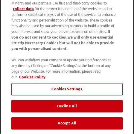
Mindray and our partners use first and third-party cookies to
Ltd. Tutti i diritti riservati.
collect data
for the proper functioning of the website and to
perform a statistical analysis of the use of the service, to enhance
functionality and personalization of the website. These cookies
may also be used by our advertising partners to build a profile of
your interests and show you relevant adverts on other sites.
If
Mindray Medical Italy S.r.l. ha ottenuto il
Rating di Legalità
you do not consent to cookies, we will only use essential
Strictly Necessary Cookies but will not be able to provide
con il punteggio ★★++
ed è inclusa nell'elenco
you with personalised content.
pubblicato sul sito dell'AGCM
You can withdraw your consent or update your preferences at
any time by clicking on "Cookie Settings" at the bottom of any
*I collegamenti ai social media presenti su questo sito
page of our Website. For more information, please read
possono indirizzare l'utente a piattaforme gestite da
our:
Cookies Policy
Mindray Global. Mindray Medical Italy Srl non esercita
Cookies Settings
alcun controllo editoriale e declina ogni responsabilità
per i contenuti di tali pagine globali che potrebbero non
Decline All
essere conformi alle specifiche normative e ai requisiti
legali locali italiani.
Accept All