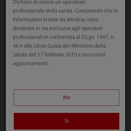
di reagenti degli analizzatori da tavolo MR,
Dichiaro di essere un operatore
minore fluttuazione delle previsioni
professionale della sanità. Comprendo che le
informazioni inviate da Mindray sono
Preferenza dell'utente: migliore gestione dei
destinate in via esclusiva agli operatori
reagenti, meno sprechi
professionali in conformità al D.Lgs. 1997, n.
46 e alle Linee Guida del Ministero della
Possibilità di analizzatori di riserva
Salute del 17 febbraio 2010 e successivi
aggiornamenti.
Gli utenti del sistema BS-430 possono
scegliere di aggiungere un analizzatore da
tavolo di riserva.
No
Si