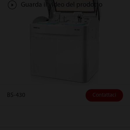
Guarda il video del prodotto
BS-430
Contattaci