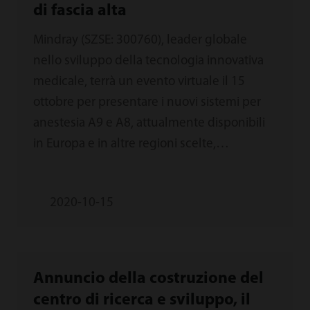
di fascia alta
Mindray (SZSE: 300760), leader globale
nello sviluppo della tecnologia innovativa
medicale, terrà un evento virtuale il 15
ottobre per presentare i nuovi sistemi per
anestesia A9 e A8, attualmente disponibili
in Europa e in altre regioni scelte,
consacrando così l'azienda come attore
chiave nel mercato dei macchinari per
2020-10-15
anestesia di fascia alta. Fai clic qui per
guardare l'evento.
Annuncio della costruzione del
centro di ricerca e sviluppo, il