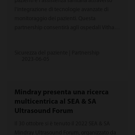
pazienti e l'assistenza sanitaria attraverso
l'integrazione di tecnologie avanzate di
monitoraggio dei pazienti. Questa
partnership consentirà agli ospedali Vithas
di migliorare l'accuratezza delle cartelle
cliniche dei pazienti e di fornire ai medici
Sicurezza del paziente | Partnership
dati critici in tempo reale per una migliore
2023-06-05
gestione dei pazienti. La partnership
prevede anche il rinnovo della tecnologia
sanitaria in tutta la rete di Vithas, che
comprende 20 ospedali e 36 centri medici.
Mindray presenta una ricerca
multicentrica al SEA & SA
Ultrasound Forum
Il 30 ottobre si è tenuto il 2022 SEA & SA
Mindray Ultrasound Forum, organizzato da