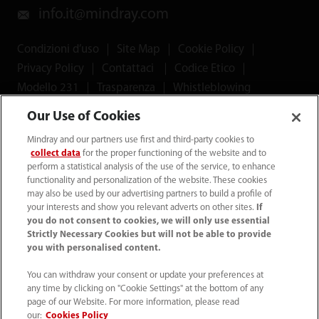
info.it@mindray.com
Condizioni d’uso
｜
Site Map
｜
Cookie Policy
｜
Privacy Policy
｜
Contattaci
｜
Codice Etico
｜
Modello 231
｜
Trasparenza
｜
Whistleblowing
Our Use of Cookies
© 2026 Shenzhen Mindray Bio-Medical Electronics Co.,
Mindray and our partners use first and third-party cookies to
Ltd. Tutti i diritti riservati.
collect data
for the proper functioning of the website and to
perform a statistical analysis of the use of the service, to enhance
functionality and personalization of the website. These cookies
may also be used by our advertising partners to build a profile of
your interests and show you relevant adverts on other sites.
If
Mindray Medical Italy S.r.l. ha ottenuto il
Rating di Legalità
you do not consent to cookies, we will only use essential
Strictly Necessary Cookies but will not be able to provide
con il punteggio ★★++
ed è inclusa nell'elenco
you with personalised content.
pubblicato sul sito dell'AGCM
You can withdraw your consent or update your preferences at
any time by clicking on "Cookie Settings" at the bottom of any
*I collegamenti ai social media presenti su questo sito
page of our Website. For more information, please read
possono indirizzare l'utente a piattaforme gestite da
our:
Cookies Policy