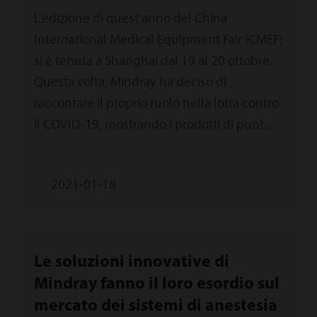
L'edizione di quest'anno del China
International Medical Equipment Fair (CMEF)
si è tenuta a Shanghai dal 19 al 20 ottobre.
Questa volta, Mindray ha deciso di
raccontare il proprio ruolo nella lotta contro
il COVID-19, mostrando i prodotti di punta
appena usciti e narrando le storie di eroi che
combattono in prima linea durante questa
2021-01-18
pandemia globale. Durante la sessione
MindShare, le principali soluzioni innovative
sono state ampiamente svelate e
presentate al pubblico.
Le soluzioni innovative di
Mindray fanno il loro esordio sul
mercato dei sistemi di anestesia