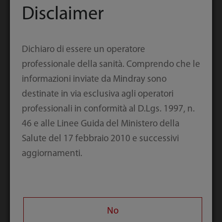
Disclaimer
and Technology Awards for Invention 2020
per i coloranti fluorescenti nell'analisi
ematologica che abbiamo sviluppato
Dichiaro di essere un operatore
insieme alla Dalian University of
professionale della sanità. Comprendo che le
Technology.
informazioni inviate da Mindray sono
destinate in via esclusiva agli operatori
2021-11-29
professionali in conformità al D.Lgs. 1997, n.
46 e alle Linee Guida del Ministero della
Salute del 17 febbraio 2010 e successivi
Mindray e Tencent AI Lab
aggiornamenti.
collaborano allo sviluppo di una
soluzione per l'analisi
morfologica basata
No
sull'intelligenza artificiale