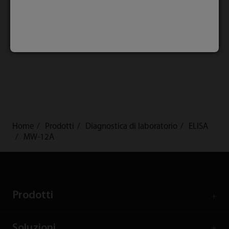
Stabilimento di
produzione dei
reagenti di Mindray:
la qualità garantita
dall'automazione
Home
Prodotti
Diagnostica di laboratorio
ELISA
MW-12A
Prodotti
Soluzioni