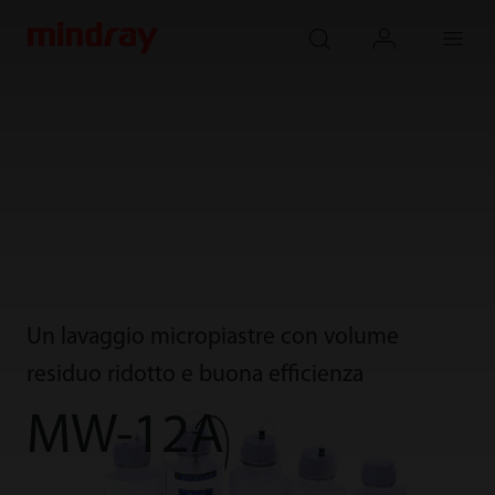
mindray
search
login
Menu
Un lavaggio micropiastre con volume
residuo ridotto e buona efficienza
MW-12A