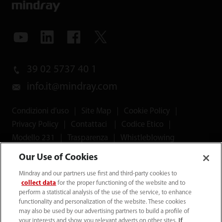
39 02 5737 40 1
info.it@mindray.com
Condizioni d’uso
｜
Site Map
｜
Cookie Policy
｜
Privacy Policy
｜
Contattaci
｜
Codice Etico
｜
Modello 231
｜
Trasparenza
｜
Whistleblowing
Our Use of Cookies
© 2026 Shenzhen Mindray Bio-Medical Electronics Co.,
Mindray and our partners use first and third-party cookies to
Ltd. Tutti i diritti riservati.
collect data
for the proper functioning of the website and to
perform a statistical analysis of the use of the service, to enhance
functionality and personalization of the website. These cookies
may also be used by our advertising partners to build a profile of
your interests and show you relevant adverts on other sites.
If