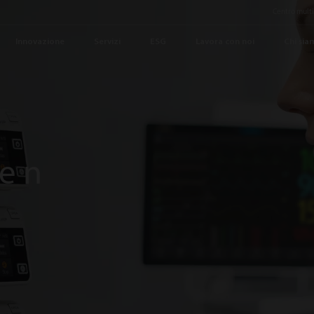
Centro mult
Innovazione
Servizi
ESG
Lavora con noi
Chi sia
e n