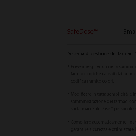
SafeDose™
Sma
Sistema di gestione dei farmaci
Prevenire gli errori nella sommini
farmacologiche causati dai nomi d
codifica tramite colori.
Modificare in tutta semplicità le i
somministrazione dei farmaci con
sui farmaci SafeDose™ personalizz
Compilare automaticamente i para
garantire sicurezza e ottimizzare l