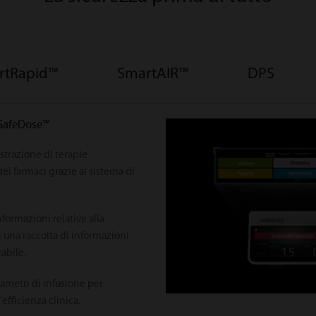
rtRapid™
SmartAIR™
DPS
 SafeDose™
strazione di terapie
ei farmaci grazie al sistema di
nformazioni relative alla
 una raccolta di informazioni
abile.
metri di infusione per
'efficienza clinica.