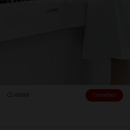
Guarda il video del prodotto
CL-6000i
Contattaci