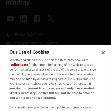
39 02 5737 40 1
info.it@mindray.com
Our Use of Cookies
Condizioni d’uso
｜
Site Map
｜
Cookie Policy
｜
Mindray and our partners use first and third-party cookies to
Privacy Policy
｜
Contattaci
｜
Codice Etico
｜
collect data
for the proper functioning of the website and to
Modello 231
｜
Trasparenza
｜
Whistleblowing
perform a statistical analysis of the use of the service, to enhance
functionality and personalization of the website. These cookies
may also be used by our advertising partners to build a profile of
© 2026 Shenzhen Mindray Bio-Medical Electronics Co.,
your interests and show you relevant adverts on other sites.
If
Ltd. Tutti i diritti riservati.
you do not consent to cookies, we will only use essential
Strictly Necessary Cookies but will not be able to provide
you with personalised content.
You can withdraw your consent or update your preferences at